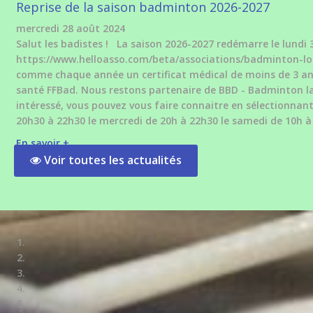
Reprise de la saison badminton 2026-2027
mercredi 28 août 2024
Salut les badistes ! La saison 2026-2027 redémarre le lundi 3
https://www.helloasso.com/beta/associations/badminton-lo
comme chaque année un certificat médical de moins de 3 ans
santé FFBad. Nous restons partenaire de BBD - Badminton la Bo
intéressé, vous pouvez vous faire connaitre en sélectionnant
20h30 à 22h30 le mercredi de 20h à 22h30 le samedi de 10h à
En savoir +
Voir toutes les actualités